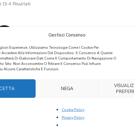
 Di 4 Risultati
Gestisci Consenso
igliori Esperienze, Utilizziamo Tecnologie Come I Cookie Per
 Accedere Alle Informazioni Del Dispositivo. Il Consenso A Queste
ermetterà Di Elaborare Dati Come Il Comportamento Di Navigazione O
to Sito. Non Acconsentire O Ritirare Il Consenso Può Influire
 Alcune Caratteristiche E Funzioni.
VISUALIZ
CETTA
NEGA
PREFER
 – WANDKASTL
ART 3054 – WANDKASTL IN
AR
ABETE
610,00
€
915,00
Cookie Policy
Privacy Policy