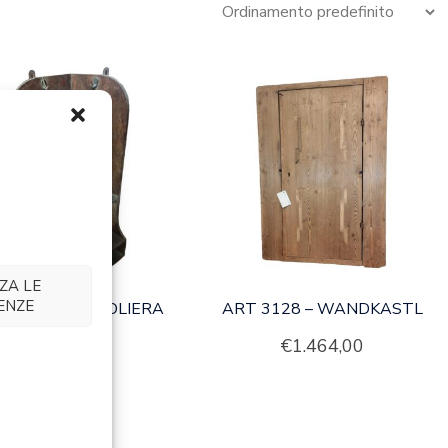
ZA LE
ENZE
T 3070 – ANGOLIERA
ART 3128 – WANDKASTL
€
146,40
€
1.464,00