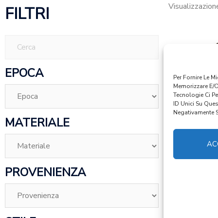
Visualizzazione
FILTRI
EPOCA
Per Fornire Le M
Memorizzare E/o
Tecnologie Ci P
ID Unici Su Ques
Negativamente Su
MATERIALE
AC
ART 3046
€
PROVENIENZA