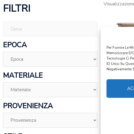
Visualizzazion
FILTRI
EPOCA
Per Fornire Le M
Memorizzare E/o
Tecnologie Ci P
ID Unici Su Ques
Negativamente Su
MATERIALE
AC
ART 3127
SETT
PROVENIENZA
€
1