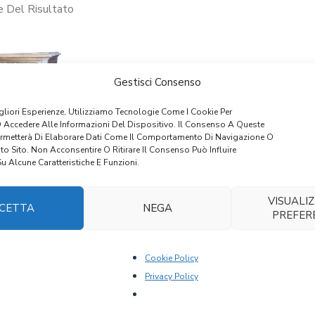
e Del Risultato
Gestisci Consenso
igliori Esperienze, Utilizziamo Tecnologie Come I Cookie Per
 Accedere Alle Informazioni Del Dispositivo. Il Consenso A Queste
ermetterà Di Elaborare Dati Come Il Comportamento Di Navigazione O
to Sito. Non Acconsentire O Ritirare Il Consenso Può Influire
 Alcune Caratteristiche E Funzioni.
VISUALIZ
CETTA
NEGA
PREFER
 – COPPIA DI
IMANALI
.220,00
Cookie Policy
Privacy Policy