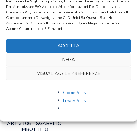
Per Fornire Le Migliori Esperienze, Utilizziamo Tecnologie Come I Cookie
Per Memorizzare E/o Accedere Alle Informazioni Del Dispositivo. Il
Consenso A Queste Tecnologie Ci Permetterà Di Elaborare Dati Come Il
Comportamento Di Navigazione O ID Unici Su Questo Sito. Non
ART 3082 – SGABELLO
ART 3085 – SGABELLINO
Acconsentire O Ritirare Il Consenso Può Influire Negativamente Su
Alcune Caratteristiche E Funzioni.
€
61,00
€
61,00
ACCETTA
NEGA
VISUALIZZA LE PREFERENZE
Cookie Policy
Privacy Policy
ART 3106 – SGABELLO
IMBOTTITO