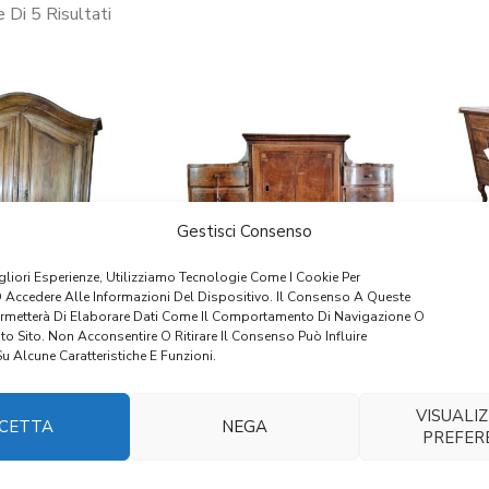
 Di 5 Risultati
Gestisci Consenso
igliori Esperienze, Utilizziamo Tecnologie Come I Cookie Per
 Accedere Alle Informazioni Del Dispositivo. Il Consenso A Queste
ermetterà Di Elaborare Dati Come Il Comportamento Di Navigazione O
 – ALZATA DA
ART 0068 – ALZATA DA
ART 
to Sito. Non Acconsentire O Ritirare Il Consenso Può Influire
OUMEAU
TROUMEAU IN NOCE
 Alcune Caratteristiche E Funzioni.
.464,00
€
1.037,00
VISUALIZ
CETTA
NEGA
PREFER