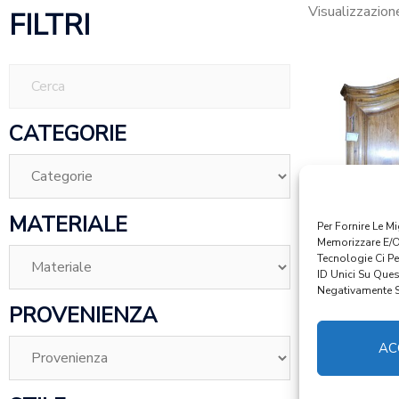
Visualizzazione
FILTRI
CATEGORIE
MATERIALE
Per Fornire Le M
Memorizzare E/o
Tecnologie Ci P
ART 0039
ID Unici Su Ques
TR
Negativamente Su
PROVENIENZA
€
1
AC