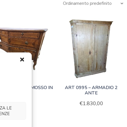
0931 – COMÃ² MOSSO IN
ART 0995 – ARMADIO 2
NOCE
ANTE
€
3.660,00
€
1.830,00
ZA LE
ENZE