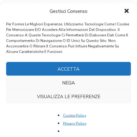
Materiale
Gestisci Consenso
Mogano
Per Fornire Le Migliori Esperienze, Utilizziamo Tecnologie Come I Cookie
Stile
Per Memorizzare E/o Accedere Alle Informazioni Del Dispositivo. Il
Consenso A Queste Tecnologie Ci Permetterà Di Elaborare Dati Come Il
Storicismo
Comportamento Di Navigazione O ID Unici Su Questo Sito. Non
Acconsentire O Ritirare Il Consenso Può Influire Negativamente Su
Provenienza
Alcune Caratteristiche E Funzioni.
Alto Adige
ACCETTA
Epoca
NEGA
1880 Ca.
VISUALIZZA LE PREFERENZE
PRODOTTI CORRELATI
Cookie Policy
Privacy Policy