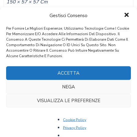
150 × 57 × 57 Cm
Materiale
Gestisci Consenso
Noce
Per Fornire Le Migliori Esperienze, Utilizziamo Tecnologie Come I Cookie
Per Memorizzare E/o Accedere Alle Informazioni Del Dispositivo. Il
Stile
Consenso A Queste Tecnologie Ci Permetterà Di Elaborare Dati Come Il
Comportamento Di Navigazione O ID Unici Su Questo Sito. Non
Rinascimentale
Acconsentire O Ritirare Il Consenso Può Influire Negativamente Su
Alcune Caratteristiche E Funzioni.
Provenienza
Spagna
ACCETTA
Epoca
NEGA
Tra Il 1600 E Il 1700
VISUALIZZA LE PREFERENZE
PRODOTTI CORRELATI
Cookie Policy
Privacy Policy