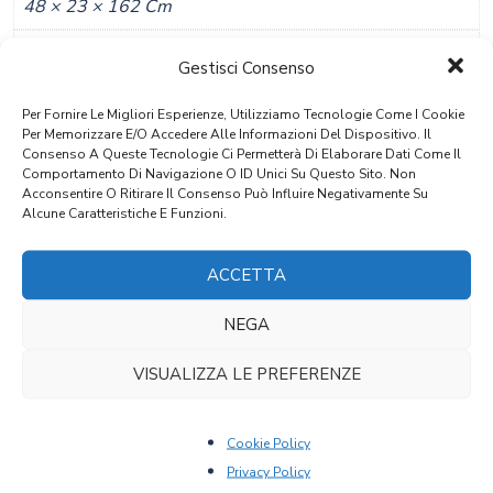
48 × 23 × 162 Cm
Materiale
Gestisci Consenso
Cirmolo
Per Fornire Le Migliori Esperienze, Utilizziamo Tecnologie Come I Cookie
Stile
Per Memorizzare E/o Accedere Alle Informazioni Del Dispositivo. Il
Consenso A Queste Tecnologie Ci Permetterà Di Elaborare Dati Come Il
Tirolese
Comportamento Di Navigazione O ID Unici Su Questo Sito. Non
Acconsentire O Ritirare Il Consenso Può Influire Negativamente Su
Alcune Caratteristiche E Funzioni.
Provenienza
Lana, Alto Adige
ACCETTA
Epoca
NEGA
1700
VISUALIZZA LE PREFERENZE
PRODOTTI CORRELATI
Cookie Policy
Privacy Policy