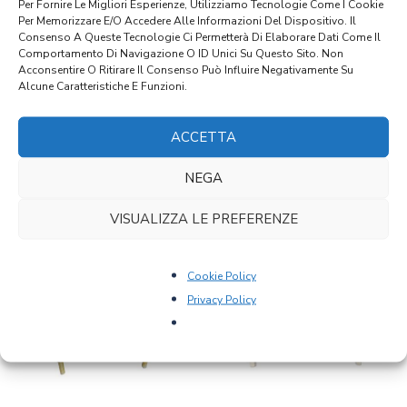
Per Fornire Le Migliori Esperienze, Utilizziamo Tecnologie Come I Cookie
Materiale
Per Memorizzare E/o Accedere Alle Informazioni Del Dispositivo. Il
Consenso A Queste Tecnologie Ci Permetterà Di Elaborare Dati Come Il
Noce
Comportamento Di Navigazione O ID Unici Su Questo Sito. Non
Acconsentire O Ritirare Il Consenso Può Influire Negativamente Su
Alcune Caratteristiche E Funzioni.
Stile
Luigi Filippo
ACCETTA
NEGA
PRODOTTI CORRELATI
VISUALIZZA LE PREFERENZE
Cookie Policy
Privacy Policy