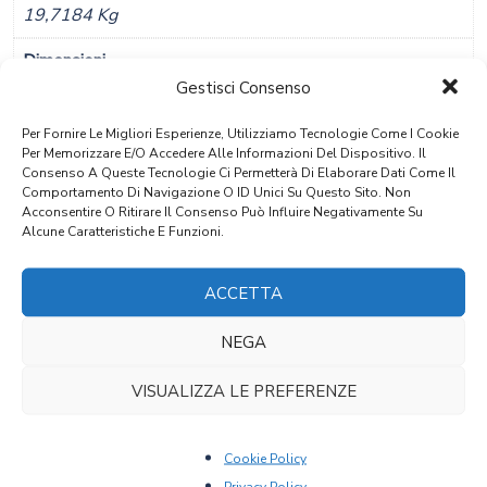
19,7184 Kg
Dimensioni
Gestisci Consenso
39 × 32 × 79 Cm
Per Fornire Le Migliori Esperienze, Utilizziamo Tecnologie Come I Cookie
Materiale
Per Memorizzare E/o Accedere Alle Informazioni Del Dispositivo. Il
Consenso A Queste Tecnologie Ci Permetterà Di Elaborare Dati Come Il
Lastronato Noce
Comportamento Di Navigazione O ID Unici Su Questo Sito. Non
Acconsentire O Ritirare Il Consenso Può Influire Negativamente Su
Stile
Alcune Caratteristiche E Funzioni.
Biedermeier
ACCETTA
Provenienza
Alto Adige
NEGA
Epoca
VISUALIZZA LE PREFERENZE
Prima MetÃ 1800
Cookie Policy
Privacy Policy