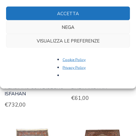
PRODOTTI CORRELATI
ACCETTA
NEGA
VISUALIZZA LE PREFERENZE
Cookie Policy
Privacy Policy
ART 3020 – TAPPETO
ART 3021 – TAPPETO
PERSIANO CON DISEGNO
DAL PAKISTAN
ISFAHAN
€
61,00
€
732,00