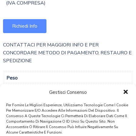
(IVA COMPRESA)
Richiedi Info
CONTATTACI PER MAGGIORI INFO E PER
CONCORDARE METODO DI PAGAMENTO, RESTAURO E
SPEDIZIONE
Peso
6,72 Kg
Gestisci Consenso
Dimensioni
Per Fornire Le Migliori Esperienze, Utilizziamo Tecnologie Come I Cookie
210 × 160 × 1 Cm
Per Memorizzare E/o Accedere Alle Informazioni Del Dispositivo. Il
Consenso A Queste Tecnologie Ci Permetterà Di Elaborare Dati Come Il
Comportamento Di Navigazione O ID Unici Su Questo Sito. Non
Acconsentire O Ritirare Il Consenso Può Influire Negativamente Su
Alcune Caratteristiche E Funzioni.