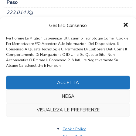
Peso
223,014 Kg
Dimensioni
Gestisci Consenso
109 × 55 × 186 Cm
Per Fornire Le Migliori Esperienze, Utilizziamo Tecnologie Come I Cookie
Per Memorizzare E/o Accedere Alle Informazioni Del Dispositivo. Il
Materiale
Consenso A Queste Tecnologie Ci Permetterà Di Elaborare Dati Come Il
Comportamento Di Navigazione O ID Unici Su Questo Sito. Non
Abete
Acconsentire O Ritirare Il Consenso Può Influire Negativamente Su
Alcune Caratteristiche E Funzioni.
Stile
Classico Tirolese
ACCETTA
Provenienza
NEGA
Alto Adige
VISUALIZZA LE PREFERENZE
Epoca
1835
Cookie Policy