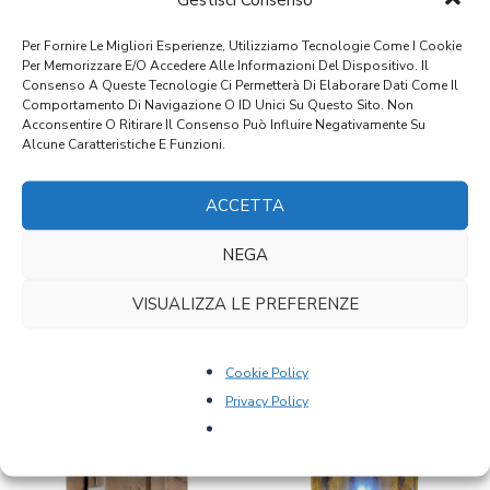
Materiale
Per Fornire Le Migliori Esperienze, Utilizziamo Tecnologie Come I Cookie
Noce
Per Memorizzare E/o Accedere Alle Informazioni Del Dispositivo. Il
Consenso A Queste Tecnologie Ci Permetterà Di Elaborare Dati Come Il
Stile
Comportamento Di Navigazione O ID Unici Su Questo Sito. Non
Acconsentire O Ritirare Il Consenso Può Influire Negativamente Su
Storicismo
Alcune Caratteristiche E Funzioni.
Epoca
ACCETTA
1880
NEGA
VISUALIZZA LE PREFERENZE
PRODOTTI CORRELATI
Cookie Policy
Privacy Policy