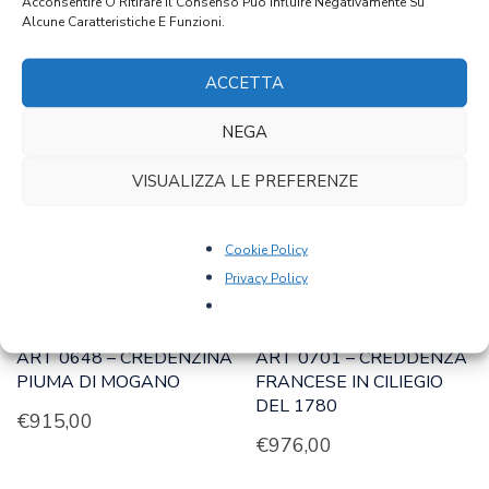
Acconsentire O Ritirare Il Consenso Può Influire Negativamente Su
Alcune Caratteristiche E Funzioni.
PRODOTTI CORRELATI
ACCETTA
NEGA
VISUALIZZA LE PREFERENZE
Cookie Policy
Privacy Policy
ART 0648 – CREDENZINA
ART 0701 – CREDDENZA
PIUMA DI MOGANO
FRANCESE IN CILIEGIO
DEL 1780
€
915,00
€
976,00