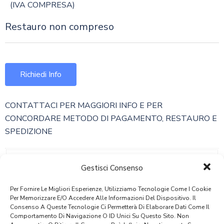
(IVA COMPRESA)
Restauro non compreso
Richiedi Info
CONTATTACI PER MAGGIORI INFO E PER
CONCORDARE METODO DI PAGAMENTO, RESTAURO E
SPEDIZIONE
Peso
Gestisci Consenso
774,4 Kg
Per Fornire Le Migliori Esperienze, Utilizziamo Tecnologie Come I Cookie
Dimensioni
Per Memorizzare E/o Accedere Alle Informazioni Del Dispositivo. Il
Consenso A Queste Tecnologie Ci Permetterà Di Elaborare Dati Come Il
220 × 80 × 220 Cm
Comportamento Di Navigazione O ID Unici Su Questo Sito. Non