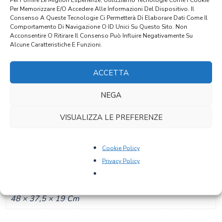
Per Memorizzare E/o Accedere Alle Informazioni Del Dispositivo. Il
Restauro non compreso
Consenso A Queste Tecnologie Ci Permetterà Di Elaborare Dati Come Il
Comportamento Di Navigazione O ID Unici Su Questo Sito. Non
Acconsentire O Ritirare Il Consenso Può Influire Negativamente Su
Alcune Caratteristiche E Funzioni.
Richiedi Info
ACCETTA
CONTATTACI PER MAGGIORI INFO E PER
NEGA
CONCORDARE METODO DI PAGAMENTO, RESTAURO E
SPEDIZIONE
VISUALIZZA LE PREFERENZE
Peso
Cookie Policy
6,84 Kg
Privacy Policy
Dimensioni
48 × 37,5 × 19 Cm