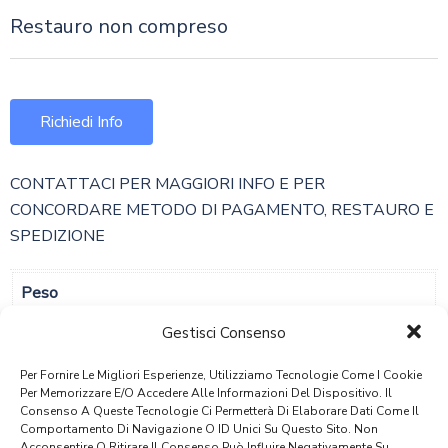
Restauro non compreso
Richiedi Info
CONTATTACI PER MAGGIORI INFO E PER
CONCORDARE METODO DI PAGAMENTO, RESTAURO E
SPEDIZIONE
Peso
148,2 Kg
Gestisci Consenso
Dimensioni
Per Fornire Le Migliori Esperienze, Utilizziamo Tecnologie Come I Cookie
Per Memorizzare E/o Accedere Alle Informazioni Del Dispositivo. Il
130 × 75 × 76 Cm
Consenso A Queste Tecnologie Ci Permetterà Di Elaborare Dati Come Il
Comportamento Di Navigazione O ID Unici Su Questo Sito. Non
Acconsentire O Ritirare Il Consenso Può Influire Negativamente Su