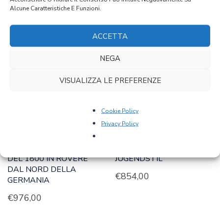
Alcune Caratteristiche E Funzioni.
PRODOTTI CORRELATI
ACCETTA
NEGA
VISUALIZZA LE PREFERENZE
Cookie Policy
Privacy Policy
ART 0743 – SCRIVANIA
ART 1015 – SCRIVANIA
DEL 1800 IN ROVERE
JUGENDSTIL
DAL NORD DELLA
€
854,00
GERMANIA
€
976,00