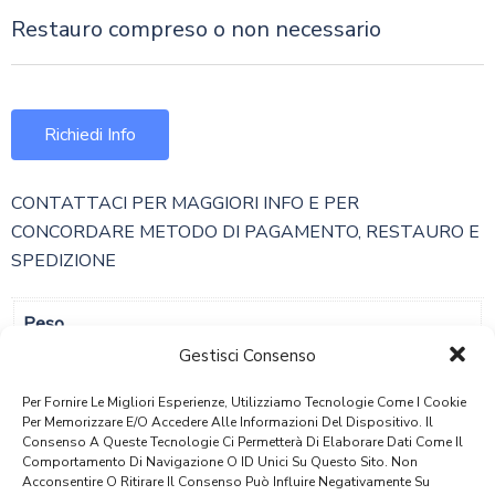
Restauro compreso o non necessario
Richiedi Info
CONTATTACI PER MAGGIORI INFO E PER
CONCORDARE METODO DI PAGAMENTO, RESTAURO E
SPEDIZIONE
Peso
Gestisci Consenso
167,272 Kg
Per Fornire Le Migliori Esperienze, Utilizziamo Tecnologie Come I Cookie
Dimensioni
Per Memorizzare E/o Accedere Alle Informazioni Del Dispositivo. Il
103 × 56 × 145 Cm
Consenso A Queste Tecnologie Ci Permetterà Di Elaborare Dati Come Il
Comportamento Di Navigazione O ID Unici Su Questo Sito. Non
Acconsentire O Ritirare Il Consenso Può Influire Negativamente Su