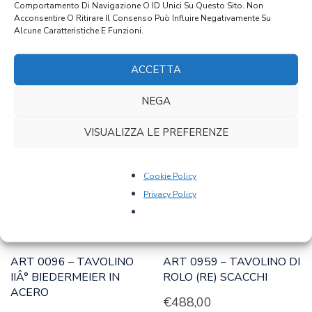
Comportamento Di Navigazione O ID Unici Su Questo Sito. Non
Acconsentire O Ritirare Il Consenso Può Influire Negativamente Su
Abete
Alcune Caratteristiche E Funzioni.
ACCETTA
PRODOTTI CORRELATI
NEGA
VISUALIZZA LE PREFERENZE
Cookie Policy
Privacy Policy
ART 0096 – TAVOLINO
ART 0959 – TAVOLINO DI
IIÂ° BIEDERMEIER IN
ROLO (RE) SCACCHI
ACERO
€
488,00