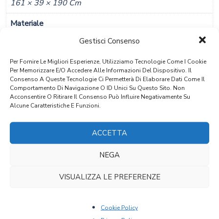
161 × 39 × 190 Cm
Materiale
Pioppo
Gestisci Consenso
Stile
Per Fornire Le Migliori Esperienze, Utilizziamo Tecnologie Come I Cookie
Per Memorizzare E/o Accedere Alle Informazioni Del Dispositivo. Il
Tardo Barocco Piemontese
Consenso A Queste Tecnologie Ci Permetterà Di Elaborare Dati Come Il
Comportamento Di Navigazione O ID Unici Su Questo Sito. Non
Provenienza
Acconsentire O Ritirare Il Consenso Può Influire Negativamente Su
Alcune Caratteristiche E Funzioni.
Piemonte
ACCETTA
Epoca
Fine 1700
NEGA
VISUALIZZA LE PREFERENZE
Note: Essendo Piemontese Ã¨ Di Particolare RaritÃ Per Le
Sue Misure Ridotte
Cookie Policy