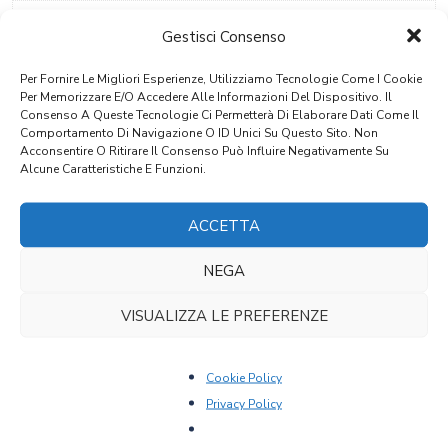
Materiale
Gestisci Consenso
Noce
Per Fornire Le Migliori Esperienze, Utilizziamo Tecnologie Come I Cookie
Stile
Per Memorizzare E/o Accedere Alle Informazioni Del Dispositivo. Il
Consenso A Queste Tecnologie Ci Permetterà Di Elaborare Dati Come Il
Ottocentesco
Comportamento Di Navigazione O ID Unici Su Questo Sito. Non
Acconsentire O Ritirare Il Consenso Può Influire Negativamente Su
Provenienza
Alcune Caratteristiche E Funzioni.
Alto Adige
ACCETTA
Epoca
NEGA
Seconda MetÃ 1800
VISUALIZZA LE PREFERENZE
PRODOTTI CORRELATI
Cookie Policy
Privacy Policy