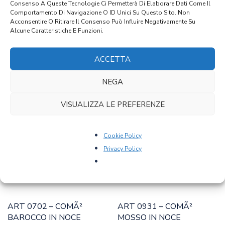
Consenso A Queste Tecnologie Ci Permetterà Di Elaborare Dati Come Il
Comportamento Di Navigazione O ID Unici Su Questo Sito. Non
Dimensioni
Acconsentire O Ritirare Il Consenso Può Influire Negativamente Su
105 × 53 × 70 Cm
Alcune Caratteristiche E Funzioni.
ACCETTA
PRODOTTI CORRELATI
NEGA
VISUALIZZA LE PREFERENZE
Cookie Policy
Privacy Policy
ART 0702 – COMÃ²
ART 0931 – COMÃ²
BAROCCO IN NOCE
MOSSO IN NOCE