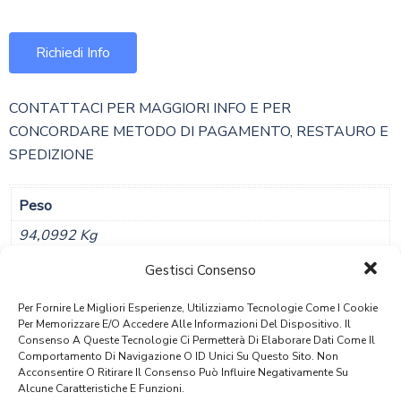
Richiedi Info
CONTATTACI PER MAGGIORI INFO E PER
CONCORDARE METODO DI PAGAMENTO, RESTAURO E
SPEDIZIONE
Peso
94,0992 Kg
Gestisci Consenso
Dimensioni
116 × 52 × 78 Cm
Per Fornire Le Migliori Esperienze, Utilizziamo Tecnologie Come I Cookie
Per Memorizzare E/o Accedere Alle Informazioni Del Dispositivo. Il
Consenso A Queste Tecnologie Ci Permetterà Di Elaborare Dati Come Il
Comportamento Di Navigazione O ID Unici Su Questo Sito. Non
Acconsentire O Ritirare Il Consenso Può Influire Negativamente Su
PRODOTTI CORRELATI
Alcune Caratteristiche E Funzioni.