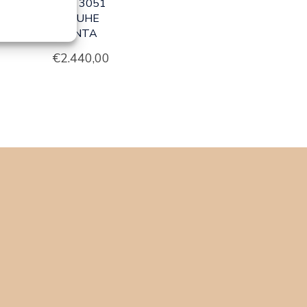
ART 3051
– TRUHE
DIPINTA
€
2.440,00