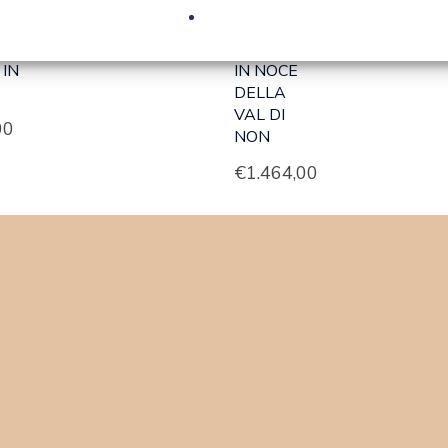
715
ART 1027
–
PANCA
CASSAPANCA
 IN
IN NOCE
DELLA
VAL DI
00
NON
€
1.464,00